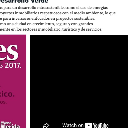
Desarrollo Verde
s para un desarrollo más sostenible, como el uso de energías
proyectos inmobiliarios respetuosos con el medio ambiente, lo que
e para inversores enfocados en proyectos sostenibles.
omo una ciudad en crecimiento, segura y con grandes
nte en los sectores inmobiliario, turístico y de servicios.