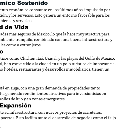
ómico Sostenido
nto económico constante en los últimos años, impulsado por
ión, y los servicios. Esto genera un entorno favorable para los
ienes y servicios.
d de Vida
ades más seguras de México, lo que la hace muy atractiva para
u ambiente tranquilo, combinado con una buena infraestructura y
cales como a extranjeros.
co
sticos como Chichén Itzá, Uxmal, y las playas del Golfo de México,
al, han convertido a la ciudad en un polo turístico de importancia.
mo hoteles, restaurantes y desarrollos inmobiliarios, tienen un
stá en auge, con una gran demanda de propiedades tanto
 ha generado rendimientos atractivos para inversionistas en
rollos de lujo y en zonas emergentes.
 Expansión
 su infraestructura, con nuevos proyectos de carreteras,
puertos. Esto facilita tanto el desarrollo de negocios como el flujo