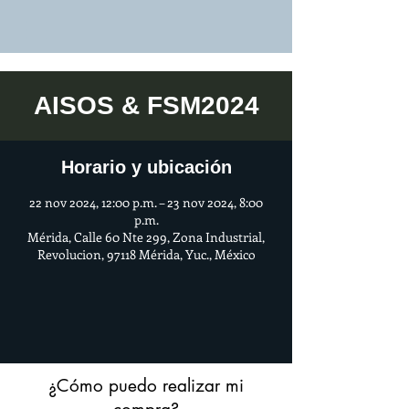
AISOS & FSM2024
Horario y ubicación
22 nov 2024, 12:00 p.m. – 23 nov 2024, 8:00
p.m.
Mérida, Calle 60 Nte 299, Zona Industrial,
Revolucion, 97118 Mérida, Yuc., México
¿Cómo puedo realizar mi