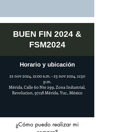
BUEN FIN 2024 &
FSM2024
Horario y ubicación
22 nov 2024, 12:00 a.m. – 23 nov 2024, 11:50
p.m.
Mérida, Calle 60 Nte 299, Zona Industrial,
Revolucion, 97118 Mérida, Yuc., México
¿Cómo puedo realizar mi