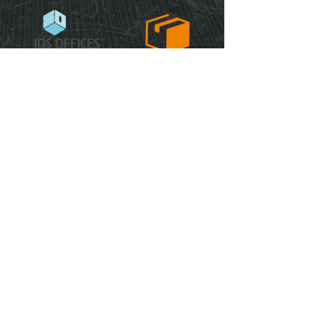
CON LA PARTICIPACIÓN DE
MARCAS AVALADAS POR LA
Franquicias Show Mérida 2025, producido por: Ace
Conventions Copyright©
S
ede Centro de Convenciones Siglo XXI , Información:
contacto@aceconventions.com
Aviso de privacidad